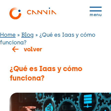
Saltar
Saltar
Saltar
Saltar
a
al
a
al
menu
la
contenido
la
pie
navegación
principal
barra
de
principal
lateral
página
Home
»
Blog
»
¿Qué es Iaas y cómo
principal
funciona?
volver
¿Qué es Iaas y cómo
funciona?