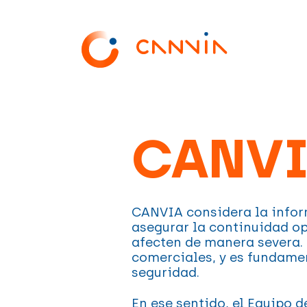
Saltar
Saltar
Saltar
Saltar
a
al
a
al
la
contenido
la
pie
navegación
principal
barra
de
principal
lateral
página
principal
CANVI
CANVIA considera la infor
asegurar la continuidad ope
afecten de manera severa.
comerciales, y es fundame
seguridad.
En ese sentido, el Equipo